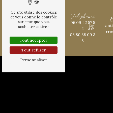
Ce site utilise des cookies
Téléphones
Adresse
E
et vous donne le contrôle
sur ceux que vous
06 09 42 57 5
16 Rue
ant
souhaitez activer
2
Verrerie
rro
03 80 38 09 3
21000 Dijon
Tout accepter
3
Tout refuser
Personnaliser
N'hésitez pas à nous contacter