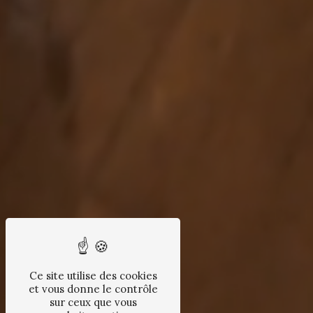
Ce site utilise des cookies
et vous donne le contrôle
sur ceux que vous