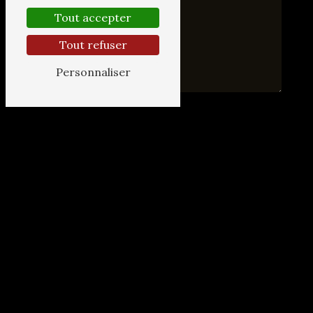
Tout accepter
Tout refuser
Personnaliser
En cochant cette case, j'accepte les
conditions particulières ci-dessous **
Vous n'êtes pas un robot,
veuillez répondre à cette
question : combien font
trois plus sept ?